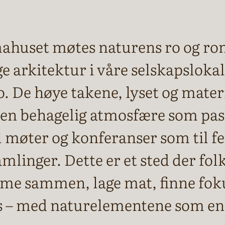
mahuset møtes naturens ro og r
ge arkitektur i våre selskapsloka
. De høye takene, lyset og mater
 en behagelig atmosfære som pass
il møter og konferanser som til fe
amlinger. Dette er et sted der fol
e sammen, lage mat, finne fok
s – med naturelementene som en