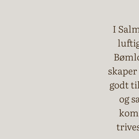
I Sal
lufti
Bømlo
skaper
godt t
og s
komm
trive