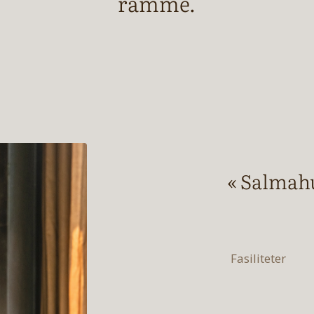
ramme.
« Salmahu
Fasiliteter