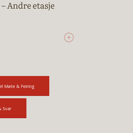
– Andre etasje
l Møte & Feiring
& Svar