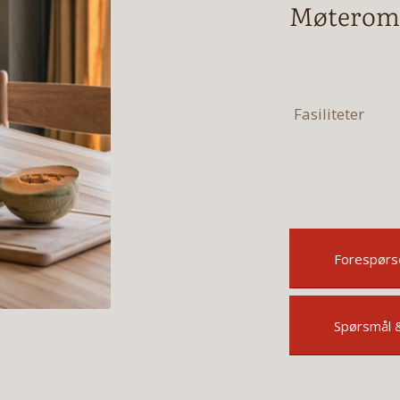
Møterom 
Fasiliteter
Forespørse
Spørsmål 