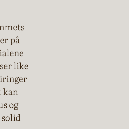
ommets
ler på
ialene
er like
iringer
k kan
us og
 solid