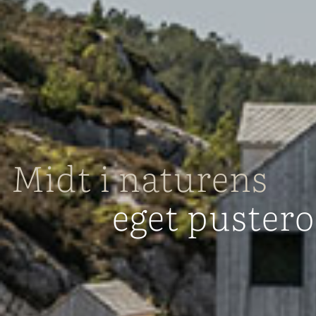
Midt i naturens
eget puster